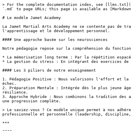
> For the complete documentation index, see [llms.txt](
`.md` to page URLs; this page is available as [Markdown
# Le modèle Jamet Academy

La Jamet Martial Arts Academy ne se contente pas de tra
l'apprentissage et le développement personnel.

#### Une approche basée sur les neurosciences

Notre pédagogie repose sur la compréhension du fonction
* La mémorisation long terme : Par la répétition espacé
* La gestion du stress : En intégrant des exercices de 
#### Les 3 piliers de notre enseignement

1. Pédagogie Positive : Nous valorisons l'effort et la 
échec.

2. Préparation Mentale : Intégrée dès le plus jeune âge
résilience.

3. Approche Hybride : Nous combinons la tradition des a
une progression complète.

> Le saviez-vous ? Ce modèle unique permet à nos adhére
professionnelle et personnelle (leadership, discipline,
***
